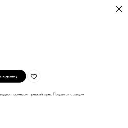
в корзину
чеддер, пармезан, грецкий орех Подается с медом