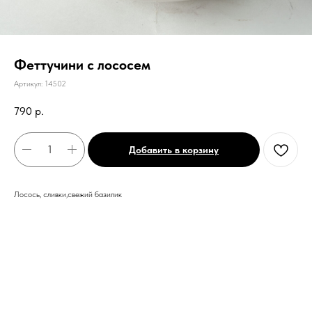
Феттучини с лососем
Артикул:
14502
790
р.
Добавить в корзину
Лосось, сливки,свежий базилик