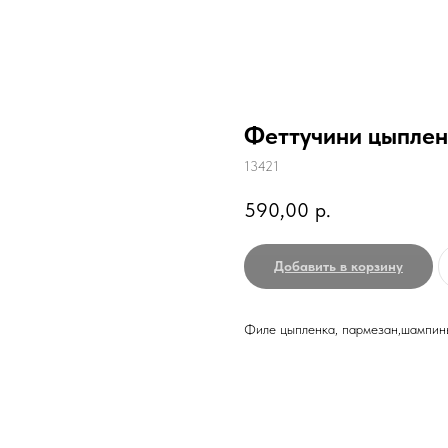
Феттучини цыплен
13421
590,00
р.
Добавить в корзину
Филе цыпленка, пармезан,шампинь