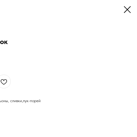
ок
оны, сливки,лук-порей