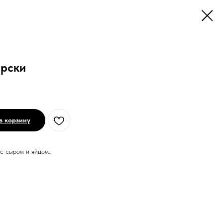
арски
в корзину
с сыром и яйцом.